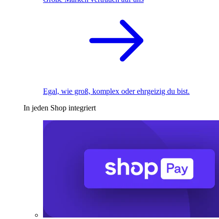
Egal, wie groß, komplex oder ehrgeizig du bist.
In jeden Shop integriert