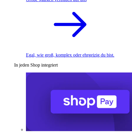
Egal, wie groß, komplex oder ehrgeizig du bist.
In jeden Shop integriert