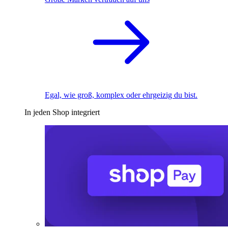
Egal, wie groß, komplex oder ehrgeizig du bist.
In jeden Shop integriert