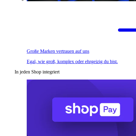
Große Marken vertrauen auf uns
Egal, wie groß, komplex oder ehrgeizig du bist.
In jeden Shop integriert