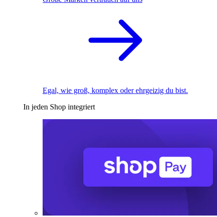
Egal, wie groß, komplex oder ehrgeizig du bist.
In jeden Shop integriert