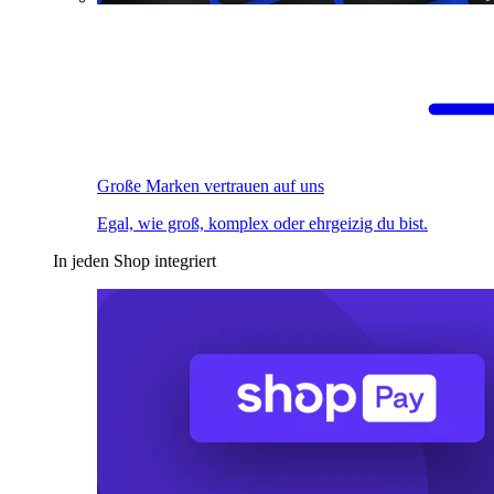
Große Marken vertrauen auf uns
Egal, wie groß, komplex oder ehrgeizig du bist.
In jeden Shop integriert