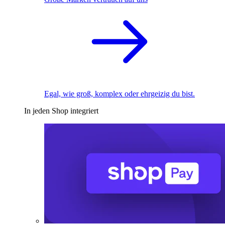
Egal, wie groß, komplex oder ehrgeizig du bist.
In jeden Shop integriert