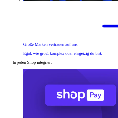
Große Marken vertrauen auf uns
Egal, wie groß, komplex oder ehrgeizig du bist.
In jeden Shop integriert