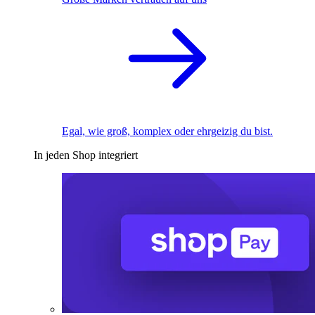
Egal, wie groß, komplex oder ehrgeizig du bist.
In jeden Shop integriert