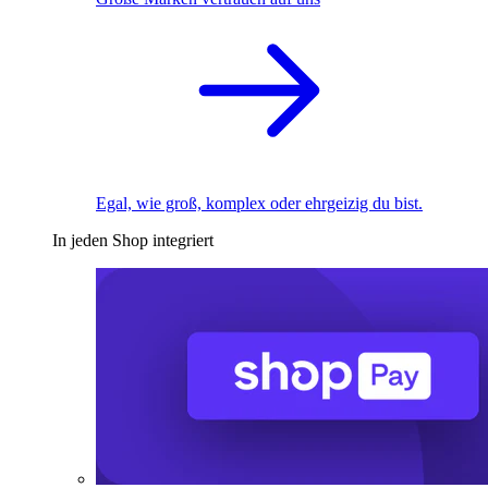
Egal, wie groß, komplex oder ehrgeizig du bist.
In jeden Shop integriert