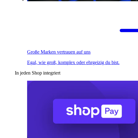
Große Marken vertrauen auf uns
Egal, wie groß, komplex oder ehrgeizig du bist.
In jeden Shop integriert