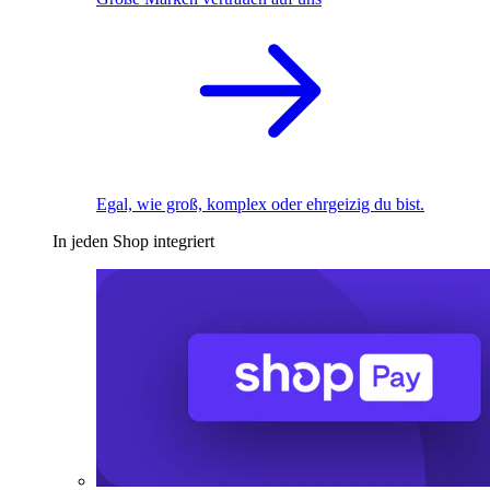
Egal, wie groß, komplex oder ehrgeizig du bist.
In jeden Shop integriert