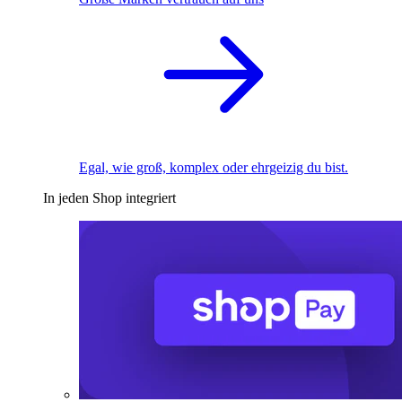
Egal, wie groß, komplex oder ehrgeizig du bist.
In jeden Shop integriert