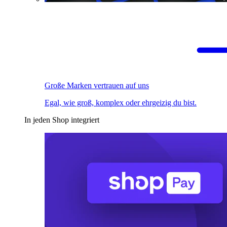
Große Marken vertrauen auf uns
Egal, wie groß, komplex oder ehrgeizig du bist.
In jeden Shop integriert