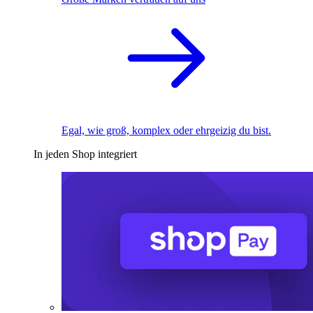
Egal, wie groß, komplex oder ehrgeizig du bist.
In jeden Shop integriert