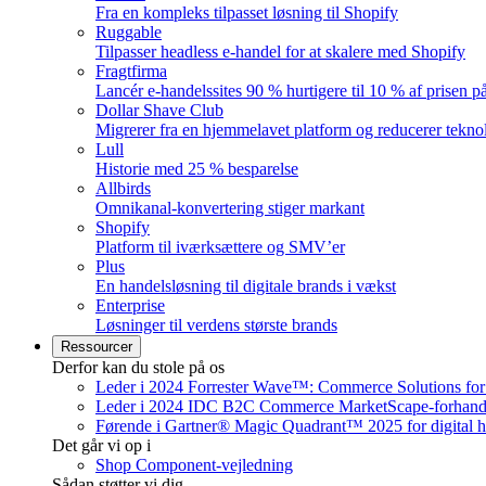
Fra en kompleks tilpasset løsning til Shopify
Ruggable
Tilpasser headless e-handel for at skalere med Shopify
Fragtfirma
Lancér e-handelssites 90 % hurtigere til 10 % af prisen p
Dollar Shave Club
Migrerer fra en hjemmelavet platform og reducerer tekn
Lull
Historie med 25 % besparelse
Allbirds
Omnikanal-konvertering stiger markant
Shopify
Platform til iværksættere og SMV’er
Plus
En handelsløsning til digitale brands i vækst
Enterprise
Løsninger til verdens største brands
Ressourcer
Derfor kan du stole på os
Leder i 2024 Forrester Wave™: Commerce Solutions fo
Leder i 2024 IDC B2C Commerce MarketScape-forhandl
Førende i Gartner® Magic Quadrant™ 2025 for digital 
Det går vi op i
Shop Component-vejledning
Sådan støtter vi dig