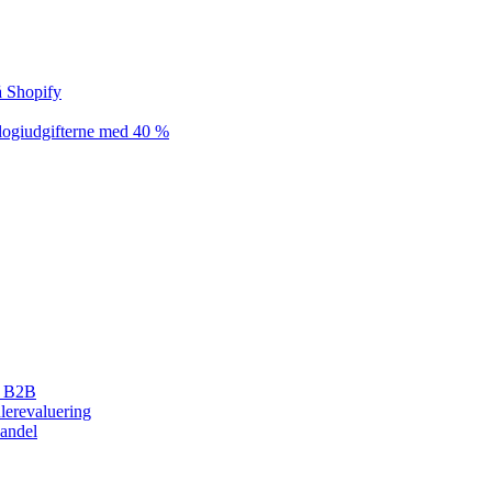
å Shopify
ologiudgifterne med 40 %
r B2B
erevaluering
handel