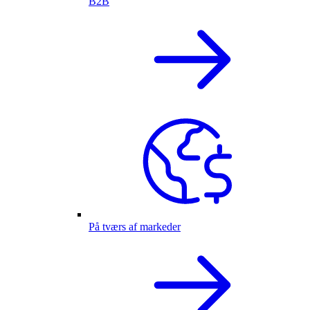
B2B
På tværs af markeder