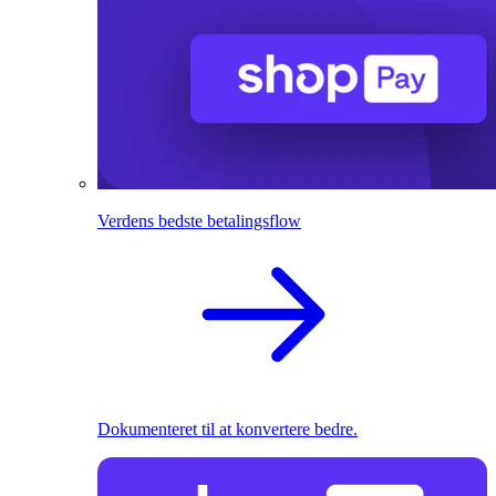
Verdens bedste betalingsflow
Dokumenteret til at konvertere bedre.