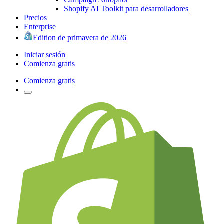
Shopify AI Toolkit para desarrolladores
Precios
Enterprise
Edition de primavera de 2026
Iniciar sesión
Comienza gratis
Comienza gratis