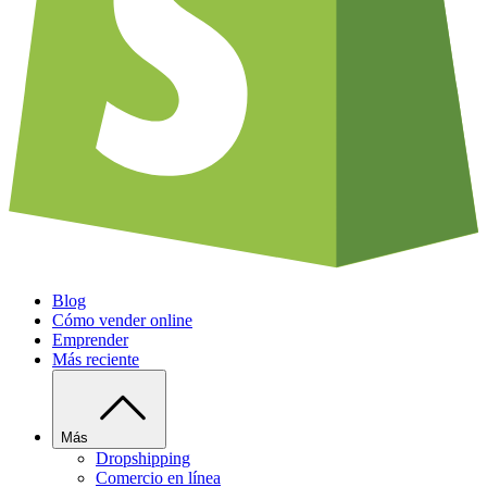
Blog
Cómo vender online
Emprender
Más reciente
Más
Dropshipping
Comercio en línea