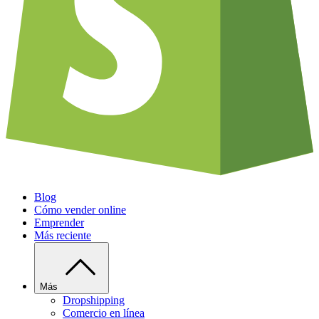
Blog
Cómo vender online
Emprender
Más reciente
Más
Dropshipping
Comercio en línea