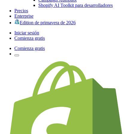
Shopify AI Toolkit para desarrolladores
Precios
Enterprise
Edition de primavera de 2026
Iniciar sesión
Comienza gratis
Comienza gratis