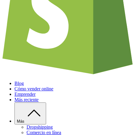
Blog
Cómo vender online
Emprender
Más reciente
Más
Dropshipping
Comercio en línea