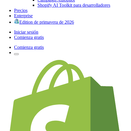
Shopify AI Toolkit para desarrolladores
Precios
Enterprise
Edition de primavera de 2026
Iniciar sesión
Comienza gratis
Comienza gratis