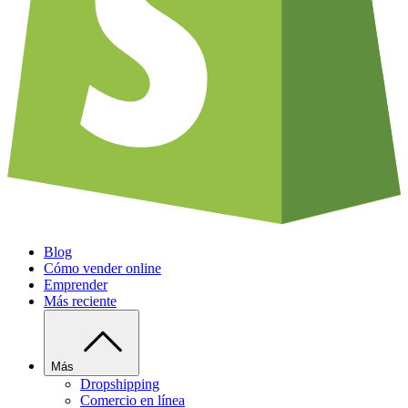
Blog
Cómo vender online
Emprender
Más reciente
Más
Dropshipping
Comercio en línea