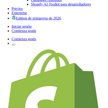
Shopify AI Toolkit para desarrolladores
Precios
Enterprise
Edition de primavera de 2026
Iniciar sesión
Comienza gratis
Comienza gratis