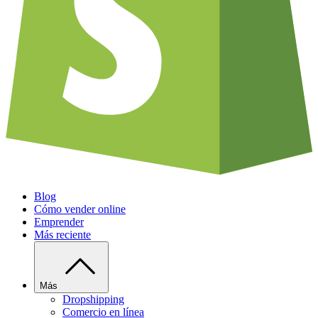
Blog
Cómo vender online
Emprender
Más reciente
Más
Dropshipping
Comercio en línea