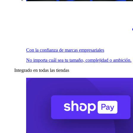
Con la confianza de marcas empresariales
No importa cuál sea tu tamaño, complejidad o ambición.
Integrado en todas las tiendas