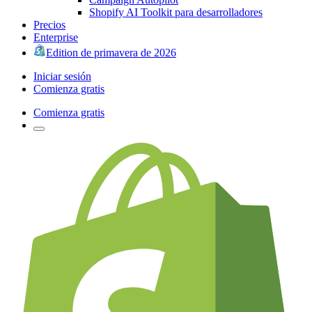
Shopify AI Toolkit para desarrolladores
Precios
Enterprise
Edition de primavera de 2026
Iniciar sesión
Comienza gratis
Comienza gratis