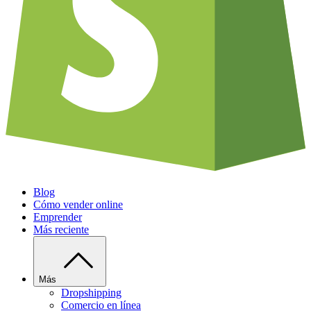
Blog
Cómo vender online
Emprender
Más reciente
Más
Dropshipping
Comercio en línea