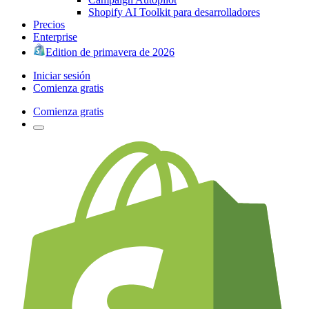
Shopify AI Toolkit para desarrolladores
Precios
Enterprise
Edition de primavera de 2026
Iniciar sesión
Comienza gratis
Comienza gratis