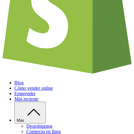
Blog
Cómo vender online
Emprender
Más reciente
Más
Dropshipping
Comercio en línea