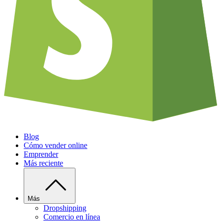
Blog
Cómo vender online
Emprender
Más reciente
Más
Dropshipping
Comercio en línea