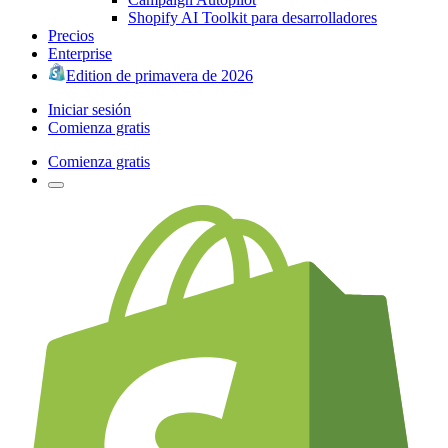
Shopify AI Toolkit para desarrolladores
Precios
Enterprise
Edition de primavera de 2026
Iniciar sesión
Comienza gratis
Comienza gratis