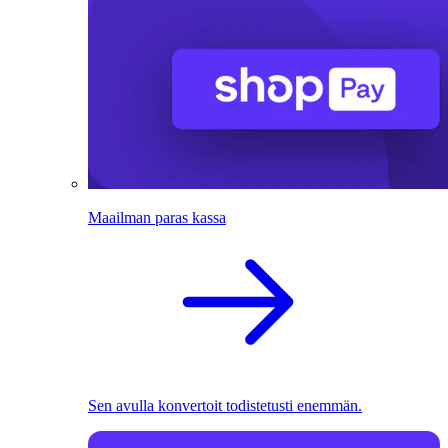
Maailman paras kassa
Sen avulla konvertoit todistetusti enemmän.