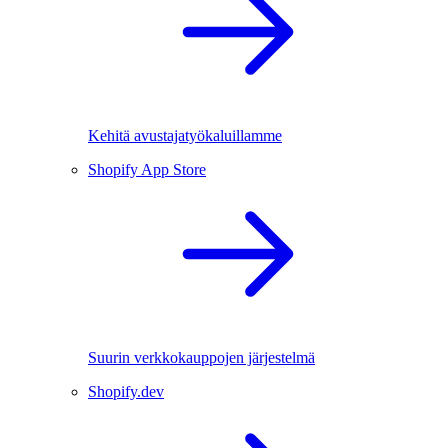
Kehitä avustajatyökaluillamme
Shopify App Store
Suurin verkkokauppojen järjestelmä
Shopify.dev