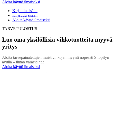
Aloita käyttö ilmaiseksi
Kirjaudu sisään
Kirjaudu sisään
Aloita käyttö ilmaiseksi
TARVETULOSTUS
Luo oma yksilöllisiä vihkotuotteita myyvä
yritys
Aloita tarvepainatettujen muistivihkojen myynti nopeasti Shopifyn
avulla – ilman varastointia.
Aloita käyttö ilmaiseksi