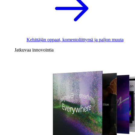
Kehittäjän oppaat, komentoliittymä ja paljon muuta
Jatkuvaa innovointia