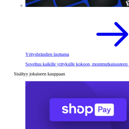
Yritysbrändien luottama
Soveltuu kaikille yrityksille kokoon, monimutkaisuuteen
Sisältyy jokaiseen kauppaan