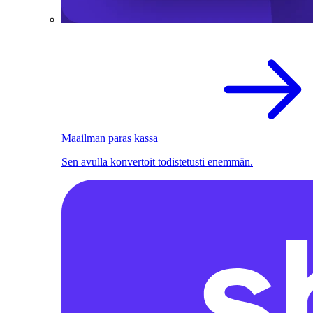
Maailman paras kassa
Sen avulla konvertoit todistetusti enemmän.