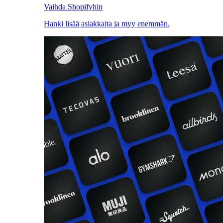
Vaihda Shopifyhin
Hanki lisää asiakkaita ja myy enemmän.