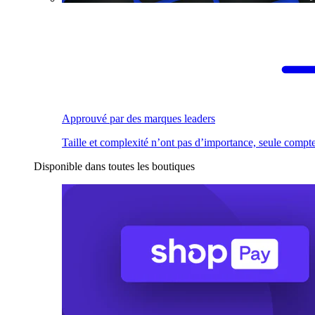
Approuvé par des marques leaders
Taille et complexité n’ont pas d’importance, seule compte
Disponible dans toutes les boutiques