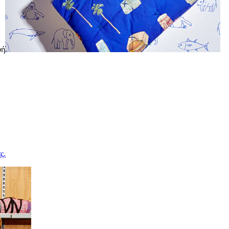
φή
ς.