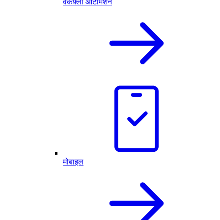
वर्कफ़्लो ऑटोमेशन
मोबाइल