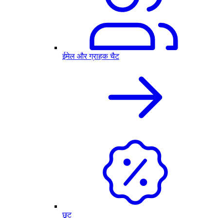
ईमेल और ग्राहक चैट
छूट