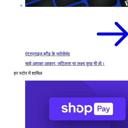
एंटरप्राइज़ ब्रैंड के भरोसेमंद
चाहे आपका आकार, जटिलता या लक्ष्य कुछ भी हो।
हर स्टोर में शामिल