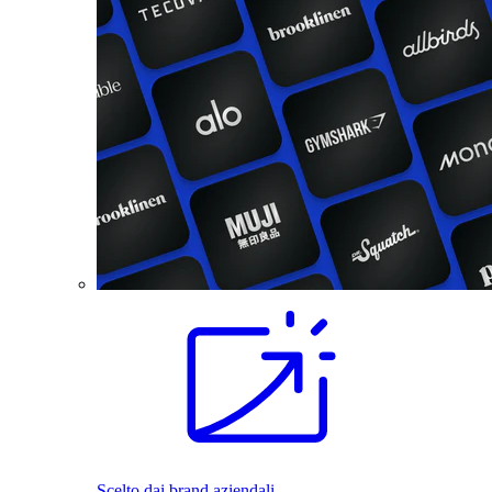
Scelto dai brand aziendali