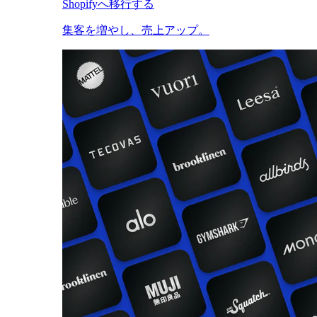
Shopifyへ移行する
集客を増やし、売上アップ。