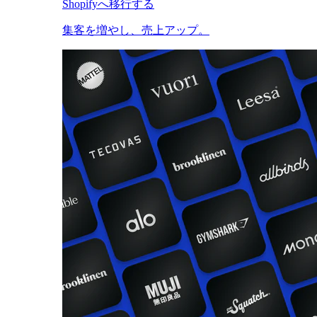
Shopifyへ移行する
集客を増やし、売上アップ。