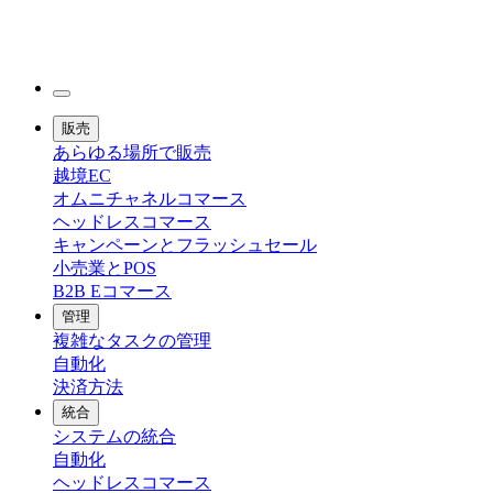
販売
あらゆる場所で販売
越境EC
オムニチャネルコマース
ヘッドレスコマース
キャンペーンとフラッシュセール
小売業とPOS
B2B Eコマース
管理
複雑なタスクの管理
自動化
決済方法
統合
システムの統合
自動化
ヘッドレスコマース