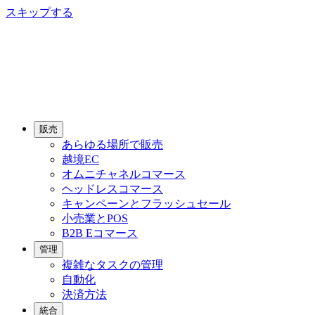
スキップする
販売
あらゆる場所で販売
越境EC
オムニチャネルコマース
ヘッドレスコマース
キャンペーンとフラッシュセール
小売業とPOS
B2B Eコマース
管理
複雑なタスクの管理
自動化
決済方法
統合