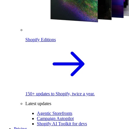
Shopify Editions
150+ updates to Shopify, twice a year.
Latest updates
Agentic Storefronts
Campaign Autopilot
Shopify AI Toolkit for devs
Pricing