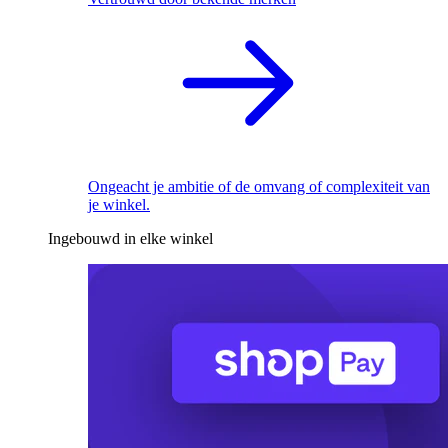
Ongeacht je ambitie of de omvang of complexiteit van
je winkel.
Ingebouwd in elke winkel