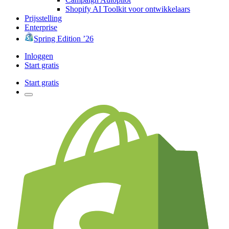
Shopify AI Toolkit voor ontwikkelaars
Prijsstelling
Enterprise
Spring Edition ’26
Inloggen
Start gratis
Start gratis