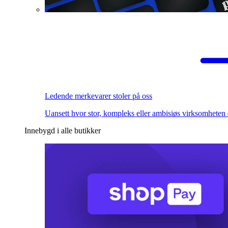
Ledende merkevarer stoler på oss
Uansett hvor stor, kompleks eller ambisiøs virksomheten 
Innebygd i alle butikker