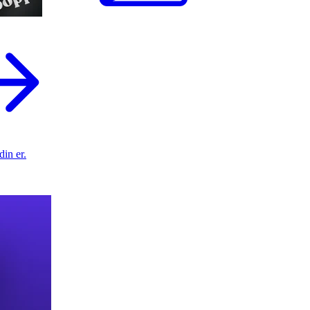
din er.