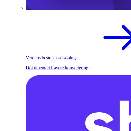
Verdens beste kasseløsning
Dokumentert høyere konvertering.