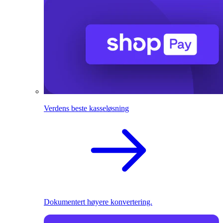
Verdens beste kasseløsning
Dokumentert høyere konvertering.