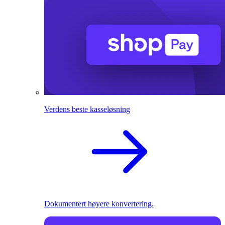
Verdens beste kasseløsning
Dokumentert høyere konvertering.