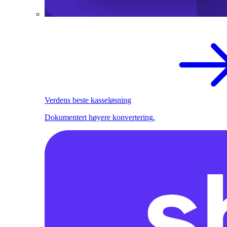
Verdens beste kasseløsning
Dokumentert høyere konvertering.