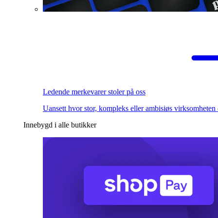
Ledende merkevarer stoler på oss
Uansett hvor stor, kompleks eller ambisiøs virksomheten 
Innebygd i alle butikker