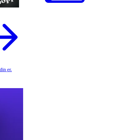
din er.