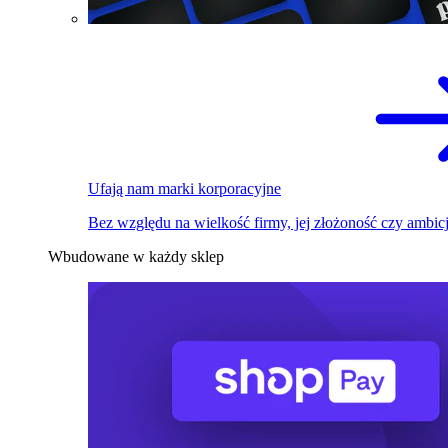
Ufają nam marki korporacyjne
Bez względu na wielkość firmy, jej złożoność czy ambicj
Wbudowane w każdy sklep