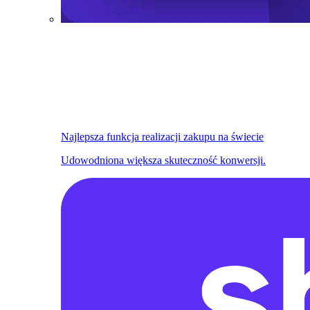
Najlepsza funkcja realizacji zakupu na świecie
Udowodniona większa skuteczność konwersji.