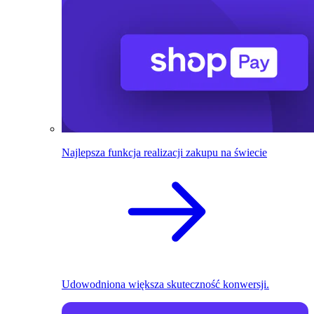
Najlepsza funkcja realizacji zakupu na świecie
Udowodniona większa skuteczność konwersji.