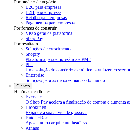
Por modelo de negócio
B2C para empresas
B2B para empresas
Retalho para empresas
Pagamentos para empresas
Por formas de construir
Visão geral da plataforma
Shop Pay
Por resultado
Soluções de crescimento
Shopify
Plataforma para empresários e PME
Plus
Uma solução de comércio eletrónico para fazer crescer ma
Enterprise
Soluções para as maiores marcas do mundo
Clientes
Histórias de clientes
Everlane
O Shop Pay acelera a finalização da compra e aumenta a
Brooklinen
Expande a sua atividade grossista
ButcherBox
Aposta numa arquitetura headless
Arhaus