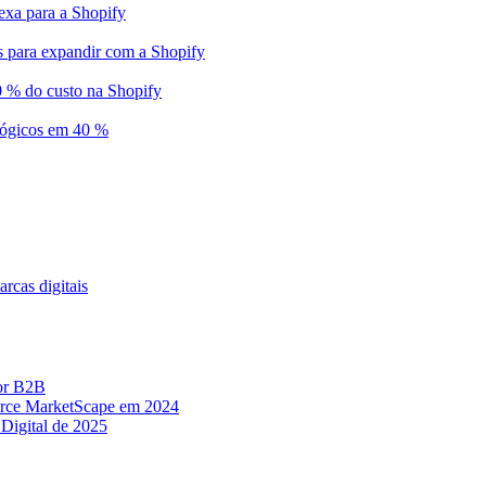
exa para a Shopify
ss para expandir com a Shopify
0 % do custo na Shopify
ológicos em 40 %
rcas digitais
or B2B
erce MarketScape em 2024
Digital de 2025