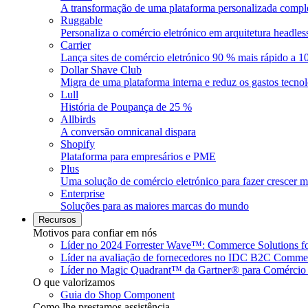
A transformação de uma plataforma personalizada compl
Ruggable
Personaliza o comércio eletrónico em arquitetura headle
Carrier
Lança sites de comércio eletrónico 90 % mais rápido a 1
Dollar Shave Club
Migra de uma plataforma interna e reduz os gastos tecn
Lull
História de Poupança de 25 %
Allbirds
A conversão omnicanal dispara
Shopify
Plataforma para empresários e PME
Plus
Uma solução de comércio eletrónico para fazer crescer ma
Enterprise
Soluções para as maiores marcas do mundo
Recursos
Motivos para confiar em nós
Líder no 2024 Forrester Wave™: Commerce Solutions f
Líder na avaliação de fornecedores no IDC B2C Comm
Líder no Magic Quadrant™ da Gartner® para Comércio 
O que valorizamos
Guia do Shop Component
Como lhe prestamos assistência