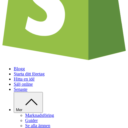
Blogg
Starta ditt företag
Hitta en idé
Sälj online
Senaste
Mer
Marknadsföring
Guider
Se alla ämnen