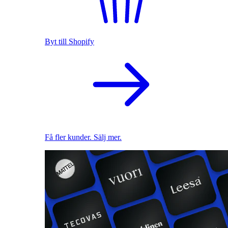
Byt till Shopify
Få fler kunder. Sälj mer.