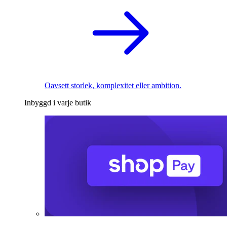
Oavsett storlek, komplexitet eller ambition.
Inbyggd i varje butik