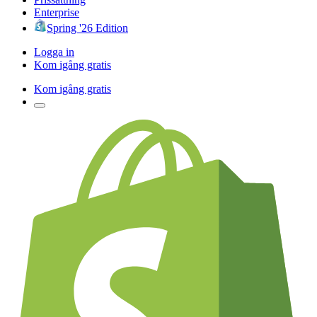
Enterprise
Spring '26 Edition
Logga in
Kom igång gratis
Kom igång gratis