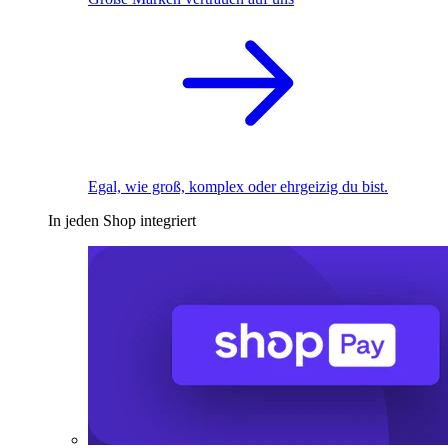
Egal, wie groß, komplex oder ehrgeizig du bist.
In jeden Shop integriert