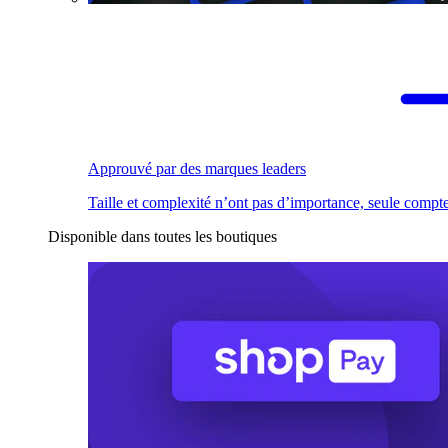
Approuvé par des marques leaders
Taille et complexité n’ont pas d’importance, seule compte
Disponible dans toutes les boutiques