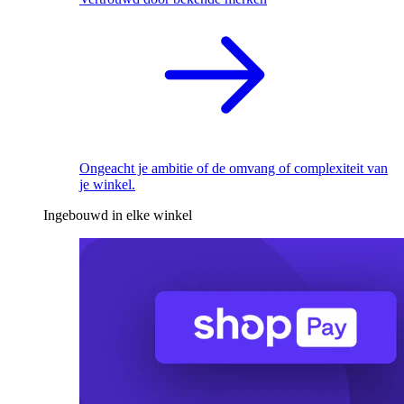
Ongeacht je ambitie of de omvang of complexiteit van
je winkel.
Ingebouwd in elke winkel